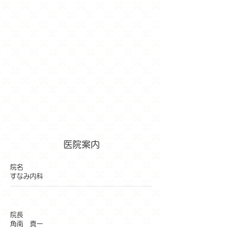
医院案内
​院名
すなみ内科
院長
角南 真一