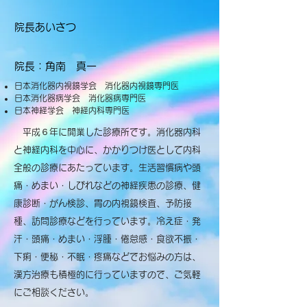
​院長あいさつ
院長：角南 真一
日本消化器内視鏡学会 消化器内視鏡専門医
日本消化器病学会 消化器病専門医
日本神経学会 神経内科専門医
平成６年に開業した診療所です。消化器内科
と神経内科を中心に、かかりつけ医として内科
全般の診療にあたっています。生活習慣病や頭
痛・めまい・しびれなどの神経疾患の診療、健
康診断・がん検診、胃の内視鏡検査、予防接
種、訪問診療などを行っています。冷え症・発
汗・頭痛・めまい・浮腫・倦怠感・食欲不振・
下痢・便秘・不眠・疼痛などでお悩みの方は、
漢方治療も積極的に行っていますので、ご気軽
にご相談ください。